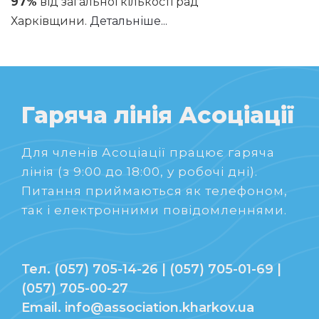
97%
від загальної кількості рад
Харківщини.
Детальніше...
Гаряча лінія Асоціації
Для членів Асоціації працює гаряча
лінія (з 9:00 до 18:00, у робочі дні).
Питання приймаються як телефоном,
так і електронними повідомленнями.
Тел. (057) 705-14-26 | (057) 705-01-69 |
(057) 705-00-27
Email. info@association.kharkov.ua