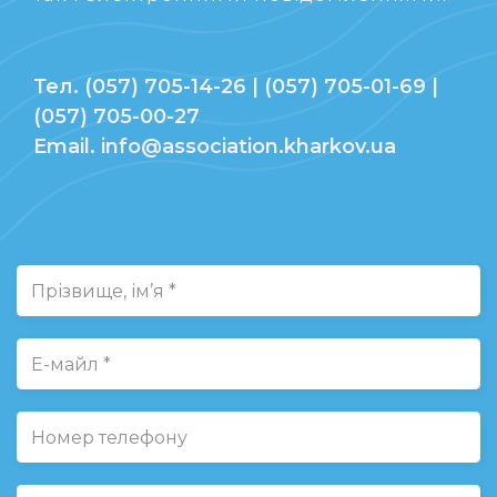
Тел. (057) 705-14-26 | (057) 705-01-69 |
(057) 705-00-27
Email. info@association.kharkov.ua