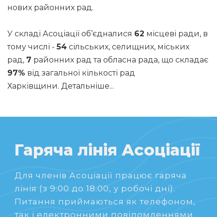
нових районних рад.
У складі Асоціації об’єдналися
62
місцеві ради, в
тому числі -
54
сільських, селищних, міських
рад,
7
районних рад та обласна рада, що складає
97%
від загальної кількості рад
Харківщини.
Детальніше...
Гаряча лінія Асоціації
Для членів Асоціації працює гаряча
лінія (з 9:00 до 18:00, у робочі дні).
Питання приймаються як телефоном,
так і електронними повідомленнями.