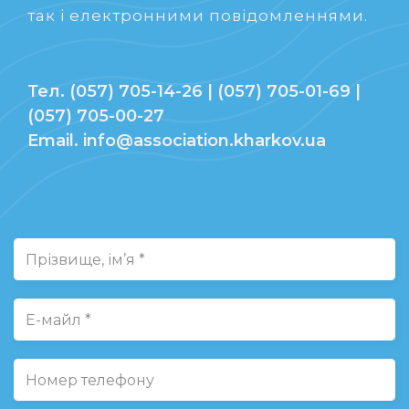
так і електронними повідомленнями.
Тел. (057) 705-14-26 | (057) 705-01-69 |
(057) 705-00-27
Email. info@association.kharkov.ua