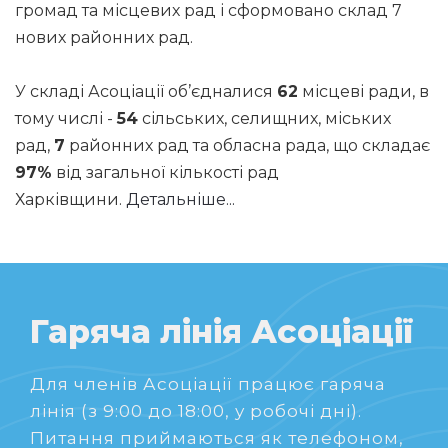
громад та місцевих рад і сформовано склад 7
нових районних рад.
У складі Асоціації об’єдналися
62
місцеві ради, в
тому числі -
54
сільських, селищних, міських
рад,
7
районних рад та обласна рада, що складає
97%
від загальної кількості рад
Харківщини.
Детальніше...
Гаряча лінія Асоціації
Для членів Асоціації працює гаряча
лінія (з 9:00 до 18:00, у робочі дні).
Питання приймаються як телефоном,