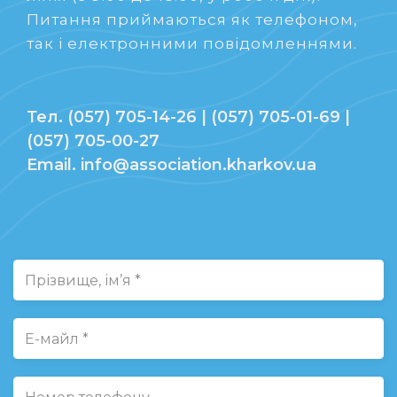
Питання приймаються як телефоном,
так і електронними повідомленнями.
Тел. (057) 705-14-26 | (057) 705-01-69 |
(057) 705-00-27
Email. info@association.kharkov.ua