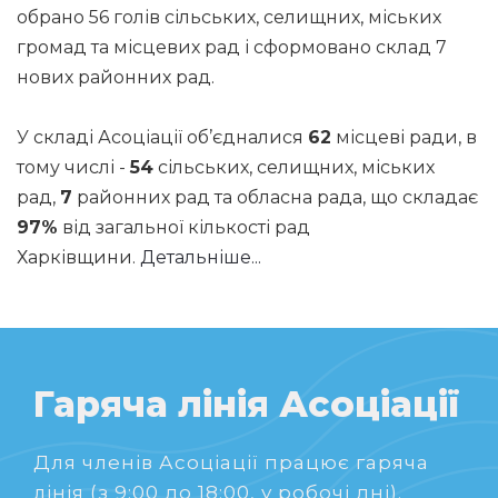
обрано 56 голів сільських, селищних, міських
громад та місцевих рад і сформовано склад 7
нових районних рад.
У складі Асоціації об’єдналися
62
місцеві ради, в
тому числі -
54
сільських, селищних, міських
рад,
7
районних рад та обласна рада, що складає
97%
від загальної кількості рад
Харківщини.
Детальніше...
Гаряча лінія Асоціації
Для членів Асоціації працює гаряча
лінія (з 9:00 до 18:00, у робочі дні).