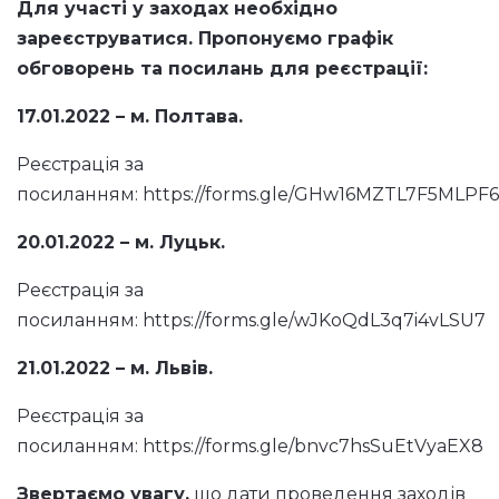
Для участі у заходах необхідно
зареєструватися. Пропонуємо графік
обговорень та посилань для реєстрації:
17.01.2022 – м. Полтава.
Реєстрація за
посиланням:
https://forms.gle/GHw16MZTL7F5MLPF6
20.01.2022 – м. Луцьк.
Реєстрація за
посиланням:
https://forms.gle/wJKoQdL3q7i4vLSU7
21.01.2022 – м. Львів.
Реєстрація за
посиланням:
https://forms.gle/bnvc7hsSuEtVyaEX8
Звертаємо увагу,
що дати проведення заходів