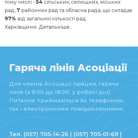
тому числі -
54
сільських, селищних, міських
рад,
7
районних рад та обласна рада, що складає
97%
від загальної кількості рад
Харківщини.
Детальніше...
Гаряча лінія Асоціації
Для членів Асоціації працює гаряча
лінія (з 9:00 до 18:00, у робочі дні).
Питання приймаються як телефоном,
так і електронними повідомленнями.
Тел. (057) 705-14-26 | (057) 705-01-69 |