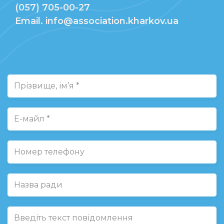
(057) 705-00-27
Email. info@association.kharkov.ua