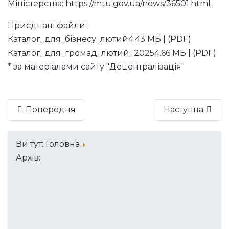
Міністерства:
https://mtu.gov.ua/news/36501.html
Приєднані файли:
Каталог_для_бізнесу_лютий
4.43 МБ | (PDF)
Каталог_для_громад_лютий_2025
4.66 МБ | (PDF)
* за матеріалами сайту "Децентралізація"
Попередня
Наступна
Ви тут:
Головна
Архів: