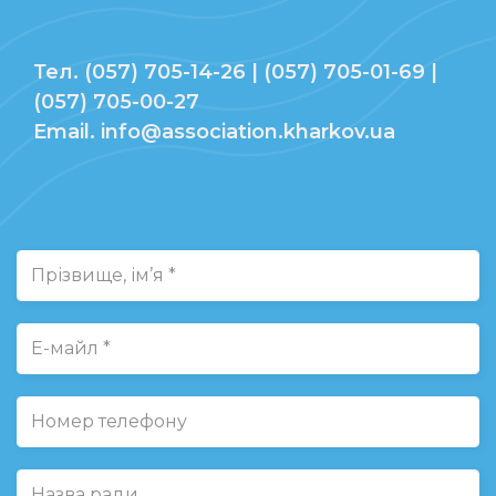
Тел. (057) 705-14-26 | (057) 705-01-69 |
(057) 705-00-27
Email. info@association.kharkov.ua