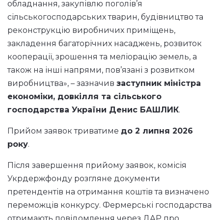
обладнання, закупівлю поголів’я
сільськогосподарських тварин, будівництво та
реконструкцію виробничих приміщень,
закладення багаторічних насаджень, розвиток
кооперації, зрошення та меліорацію земель, а
також на інші напрями, пов’язані з розвитком
виробництва», – зазначив
заступник міністра
економіки, довкілля та сільського
господарства України Денис БАШЛИК
.
Прийом заявок триватиме
до 2 липня 2026
року
.
Після завершення прийому заявок, комісія
Укрдержфонду розгляне документи
претендентів на отримання коштів та визначено
переможців конкурсу. Фермерські господарства
отримають повідомлення через ДАР про