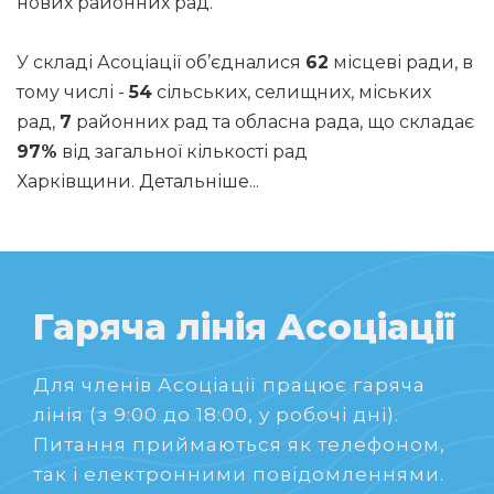
нових районних рад.
У складі Асоціації об’єдналися
62
місцеві ради, в
тому числі -
54
сільських, селищних, міських
рад,
7
районних рад та обласна рада, що складає
97%
від загальної кількості рад
Харківщини.
Детальніше...
Гаряча лінія Асоціації
Для членів Асоціації працює гаряча
лінія (з 9:00 до 18:00, у робочі дні).
Питання приймаються як телефоном,
так і електронними повідомленнями.