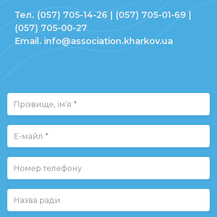
Тел. (057) 705-14-26 | (057) 705-01-69 |
(057) 705-00-27
Email. info@association.kharkov.ua