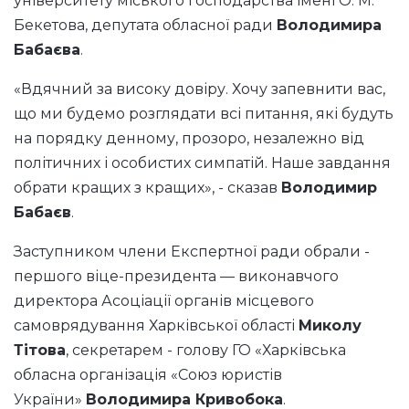
університету міського господарства імені О. М.
Бекетова, депутата обласної ради
Володимира
Бабаєва
.
«Вдячний за високу довіру. Хочу запевнити вас,
що ми будемо розглядати всі питання, які будуть
на порядку денному, прозоро, незалежно від
політичних і особистих симпатій. Наше завдання
обрати кращих з кращих», - сказав
Володимир
Бабаєв
.
Заступником члени Експертної ради обрали -
першого віце-президента — виконавчого
директора Асоціації органів місцевого
самоврядування Харківської області
Миколу
Тітова
, секретарем - голову ГО «Харківська
обласна організація «Союз юристів
України»
Володимира Кривобока
.