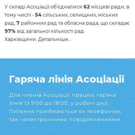
У складі Асоціації об’єдналися
62
місцеві ради, в
тому числі -
54
сільських, селищних, міських
рад,
7
районних рад та обласна рада, що складає
97%
від загальної кількості рад
Харківщини.
Детальніше...
Гаряча лінія Асоціації
Для членів Асоціації працює гаряча
лінія (з 9:00 до 18:00, у робочі дні).
Питання приймаються як телефоном,
так і електронними повідомленнями.