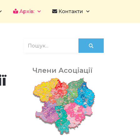
Архів:
Контакти
Члени Асоціації
ї