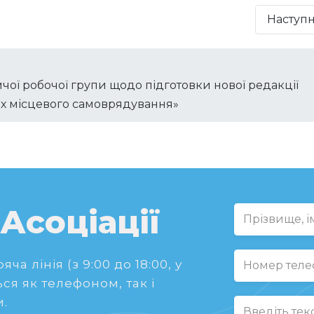
Наступ
чої робочої групи щодо підготовки нової редакції
ах місцевого самоврядування»
 Асоціації
ча лінія (з 9:00 до 18:00, у
ся як телефоном, так і
.