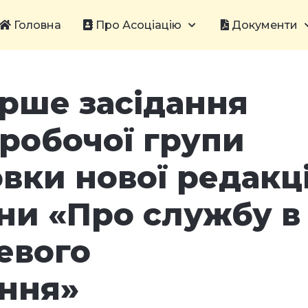
Головна
Про Асоціацію
Документи
ерше засідання
робочої групи
вки нової редакці
ни «Про службу в
евого
ння»