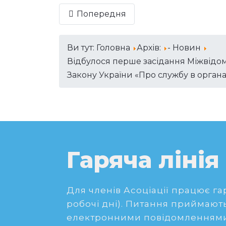
Попередня
Ви тут:
Головна
Архів:
- Новин
Відбулося перше засідання Міжвідом
Закону України «Про службу в орган
Гаряча лінія
Для членів Асоціації працює гаря
робочі дні). Питання приймають
електронними повідомленнями