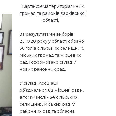
Карта-схема територіальних
громад та районів Харківської
області.
За результатами виборів
25.10.20 року у області обрано
56 голів сільських, селищних,
міських громад та місцевих
рад і сформовано склад 7
нових районних рад.
У складі Асоціації
об’єдналися
62
місцеві ради,
в тому числі -
54
сільських,
селищних, міських рад,
7
районних рад та обласна