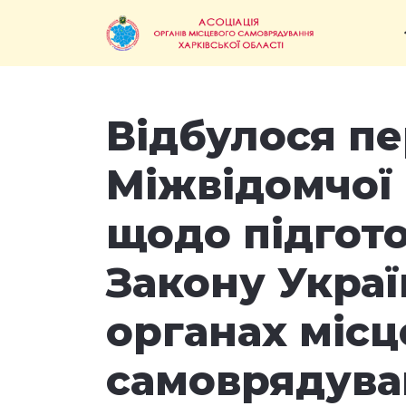
Відбулося п
Міжвідомчої 
щодо підгото
Закону Украї
органах місц
самоврядува