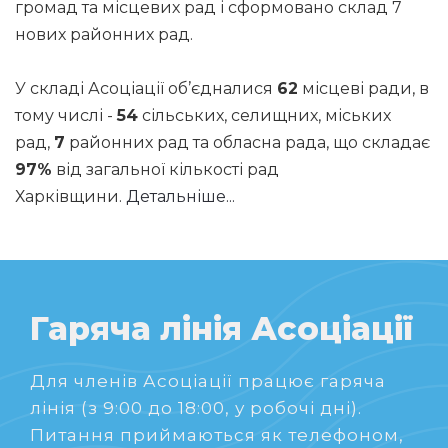
громад та місцевих рад і сформовано склад 7
нових районних рад.
У складі Асоціації об’єдналися
62
місцеві ради, в
тому числі -
54
сільських, селищних, міських
рад,
7
районних рад та обласна рада, що складає
97%
від загальної кількості рад
Харківщини.
Детальніше...
Гаряча лінія Асоціації
Для членів Асоціації працює гаряча
лінія (з 9:00 до 18:00, у робочі дні).
Питання приймаються як телефоном,