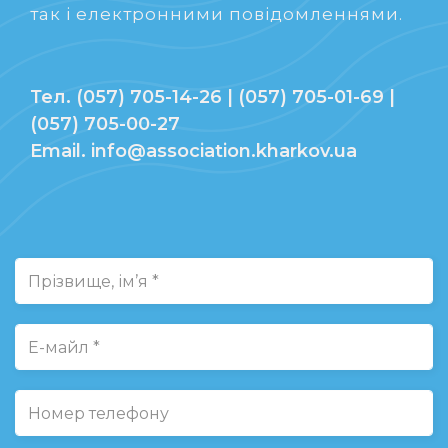
так і електронними повідомленнями.
Тел. (057) 705-14-26 | (057) 705-01-69 |
(057) 705-00-27
Email. info@association.kharkov.ua