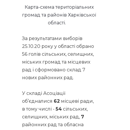
Карта-схема територіальних
громад та районів Харківської
області.
За результатами виборів
25.10.20 року у області обрано
56 голів сільських, селищних,
міських громад та місцевих
рад і сформовано склад 7
нових районних рад.
У складі Асоціації
об’єдналися
62
місцеві ради,
в тому числі -
54
сільських,
селищних, міських рад,
7
районних рад та обласна