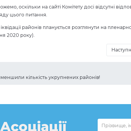
жемо, оскільки на сайті Комітету досі відсутні відпо
яду цього питання.
іквідації районів планується розглянути на пленарн
ня 2020 року).
Наступ
зменшили кількість укрупнених районів!
 Асоціації