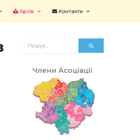
Архів:
Контакти
в
Члени Асоціації