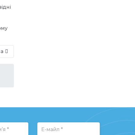
відні
ому
на