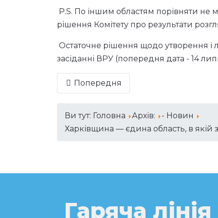
P.S. По іншим областям порівняти не мо
рішення Комітету про результати розгл
Остаточне рішення щодо утворення і л
засіданні ВРУ (попередня дата - 14 лип
Попередня
Ви тут:
Головна
Архів:
- Новин
Харківщина — єдина область, в якій 
Гаряча лінія