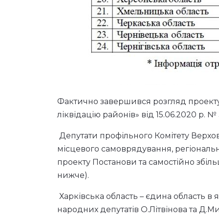
Фактично завершився розгляд проекту
ліквідацію районів» від 15.06.2020 р. №
Депутати профільного Комітету Верховн
місцевого самоврядування, регіональн
проекту Постанови та самостійно збіль
нижче).
Харківська область – єдина область в
народних депутатів О.Літвінова та Д.М