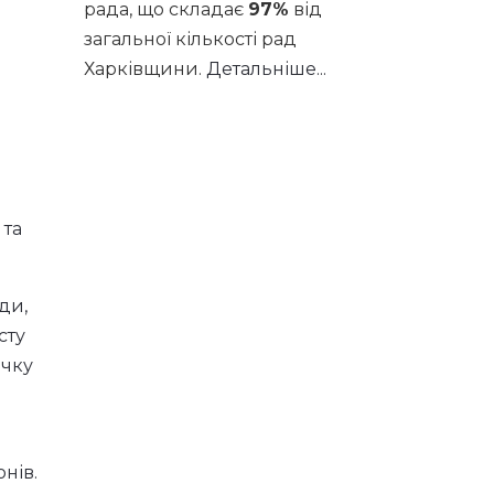
рада, що складає
97%
від
загальної кількості рад
Харківщини.
Детальніше...
 та
ди,
сту
ичку
нів.