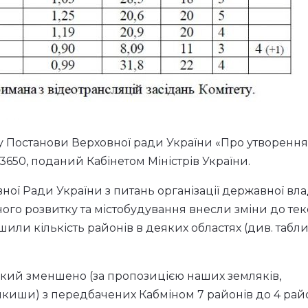
 Постанови Верховної ради України «Про утворення
 3650, поданий Кабінетом Міністрів України.
ої Ради України з питань організації державної вла
ого розвитку та містобудування внесли зміни до тек
шили кількість районів в деяких областях (див. табл
 який зменшено (за пропозицією наших земляків,
икиши) з передбачених Кабміном 7 районів до 4 райо