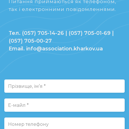
Питання приймаються як телефоном,
так і електронними повідомленнями.
Тел. (057) 705-14-26 | (057) 705-01-69 |
(057) 705-00-27
Email. info@association.kharkov.ua