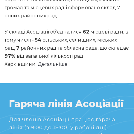
громад та місцевих рад і сформовано склад 7
нових районних рад.
У складі Асоціації об’єдналися
62
місцеві ради, в
тому числі -
54
сільських, селищних, міських
рад,
7
районних рад та обласна рада, що складає
97%
від загальної кількості рад
Харківщини.
Детальніше...
Гаряча лінія Асоціації
Для членів Асоціації працює гаряча
лінія (з 9:00 до 18:00, у робочі дні).