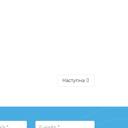
формою власності підприємство є
ої громади м. Лозової.
оду «Аптекар» у номінації «Краща
nlarge image