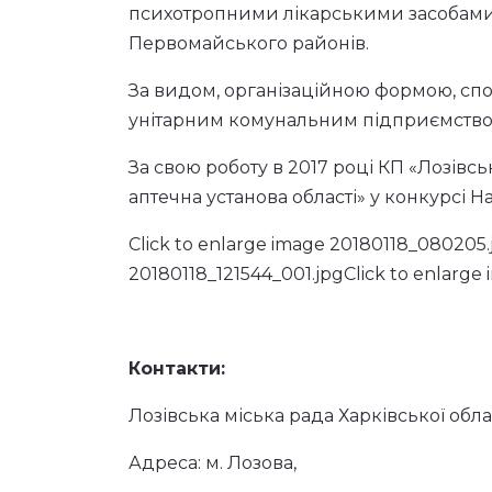
Це дозволило в стислий термін зміцнит
Також аптекою укладено договори про 
сімейної медицини та фельдшерсько-а
На цей час КП «Лозівська муніципальна 
Чистий прибуток КП за 2017 рік склав 2
Загальна сума податків, що сплачена пі
бюджет кошти, які їй були надані в яко
КП «Лозівська муніципальна аптека» -
лікарське забезпечення мешканців міст
пільговими рецептами, для постраждал
КП «Лозівська муніципальна аптека» 
психотропними лікарськими засобами м
Первомайського районів.