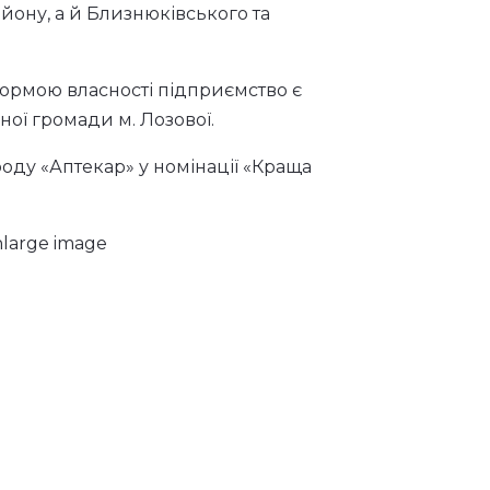
и, відкрити нові аптечні заклади.
 амбулаторіями загальної практики
у районі Харківської області.
 3 аптек та 8 аптечних пунктів.
 рік майже повністю повернула в
 соціальні програми, здійснює
 також - за безплатними та
ичними знеболюючими та
йону, а й Близнюківського та