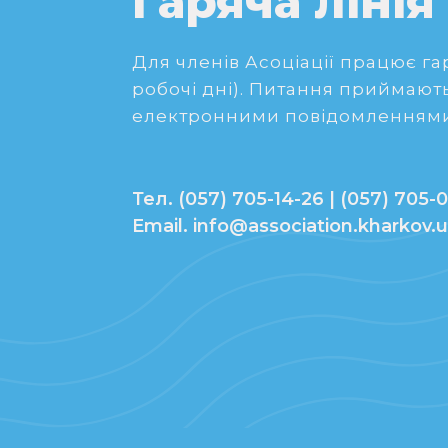
Тел./факс: 05745-23767.
Електронна адреса:
mr_lozova@lozovarada.gov.ua
Адреса веб-сайту:
https://lozovarada.gov.ua/
Попередня
Гаряча лінія