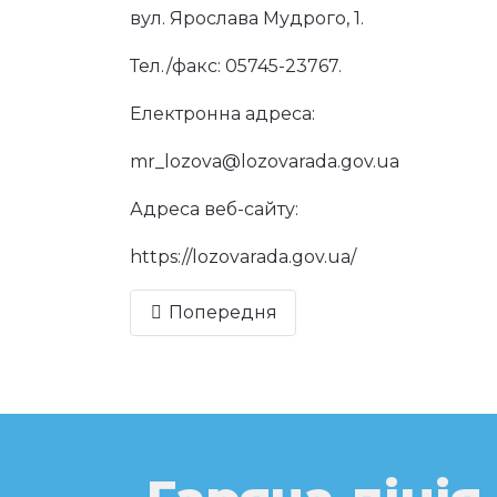
За видом, організаційною формою, спо
унітарним комунальним підприємством,
За свою роботу в 2017 році КП «Лозівс
аптечна установа області» у конкурсі 
Click to enlarge image 20180118_080205.j
20180118_121544_001.jpgClick to enlarge
Контакти:
Лозівська міська рада Харківської обла
Адреса: м. Лозова,
вул. Ярослава Мудрого, 1.