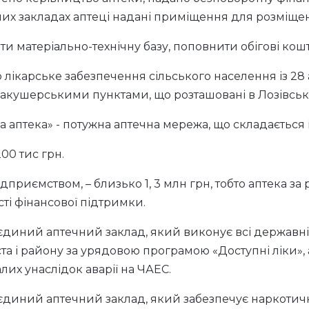
боти комунальної
уніципальна аптека» Лозівської міської ради Харків
ення від 28 грудня 2012 року.
не підприємство опинилося на межі банкрутства.
лови новим складом Лозівської міської ради вжито за
но керівництво аптеки, надано безповоротну фінансов
х закладах аптеці надані приміщення для розміщен