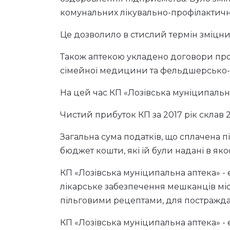
Практика ро
Категорія:
Кращі практики
м. Лозова Харківської області
Комунальне підприємство «Лозівська м
міською радою Харківської області (ріш
У період 2013-2015 років це комуналь
У 2016 році за ініціативи міського го
оздоровлення підприємства. Було зміне
комунальних лікувально-профілактични