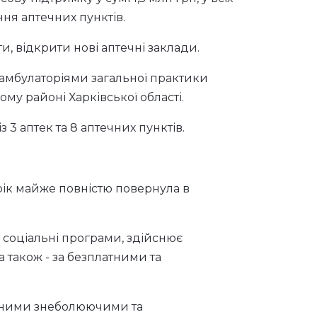
 аптеки
ської області засновано Лозівською
ходів, спрямованих на фінансове
у підтримку у сумі 1,5 млн грн, у всіх
ня аптечних пунктів.