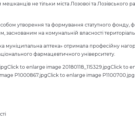
и матеріально-технічну базу, поповнити обігові кошт
лікарське забезпечення сільського населення із 28
кушерськими пунктами, що розташовані в Лозівськом
аптека» - потужна аптечна мережа, що складається із
00 тис грн.
дприємством, – близько 1, 3 млн грн, тобто аптека за
сті фінансової підтримки.
 єдиний аптечний заклад, який виконує всі державні
а і району за урядовою програмою «Доступні ліки», а
их унаслідок аварії на ЧАЕС.
- єдиний аптечний заклад, який забезпечує наркот
ешканців не тільки міста Лозової та Лозівського ра