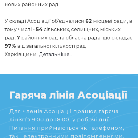
нових районних рад.
У складі Асоціації об’єдналися
62
місцеві ради, в
тому числі -
54
сільських, селищних, міських
рад,
7
районних рад та обласна рада, що складає
97%
від загальної кількості рад
Харківщини.
Детальніше...
Гаряча лінія Асоціації
Для членів Асоціації працює гаряча
лінія (з 9:00 до 18:00, у робочі дні).
Питання приймаються як телефоном,
так і електронними повідомленнями.