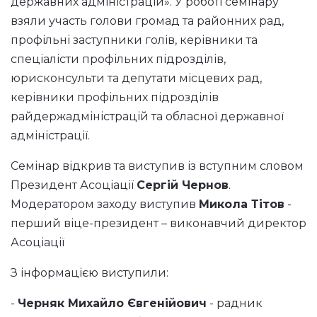
державних адміністрацій». У роботі семінару
взяли участь голови громад та районних рад,
профільні заступники голів, керівники та
спеціалісти профільних підрозділів,
юрисконсульти та депутати місцевих рад,
керівники профільних підрозділів
райдержадміністрацій та обласної державної
адміністрації.
Семінар відкрив та виступив із вступним словом
Президент Асоціації
Сергій Чернов
.
Модератором заходу виступив
Микола Тітов
-
перший віце-президент – виконавчий директор
Асоціації
З інформацією виступили:
-
Черняк Михайло Євгенійович
- радник