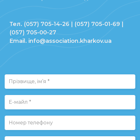
Тел. (057) 705-14-26 | (057) 705-01-69 |
(057) 705-00-27
Email. info@association.kharkov.ua