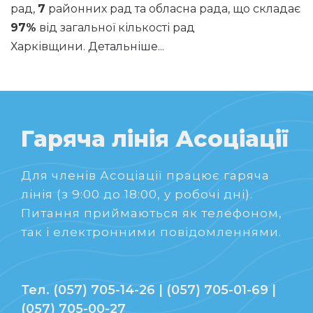
рад,
7
районних рад та обласна рада, що складає
97%
від загальної кількості рад
Харківщини.
Детальніше...
Гаряча лінія Асоціації
Для членів Асоціації працює гаряча
лінія (з 9:00 до 18:00, у робочі дні).
Питання приймаються як телефоном,
так і електронними повідомленнями.
Тел. (057) 705-14-26 | (057) 705-01-69 |
(057) 705-00-27