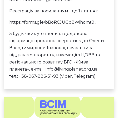
Реєстрація за посиланням ( до 1 липня):
https://forms.gle/bBoRCJUGd8Wihomt9
.
З будь-яких уточнень та додаткової
інформації прохання звертатись до Олени
Володимирівни Іванової, начальника
відділу моніторингу, взаємодії з ЦОВВ та
регіонального розвитку ВГО «Жива
планета», e-mail:
info@livingplanet.org.ua
,
тел.:
+38-067-886-31-93
(Viber, Telegram).