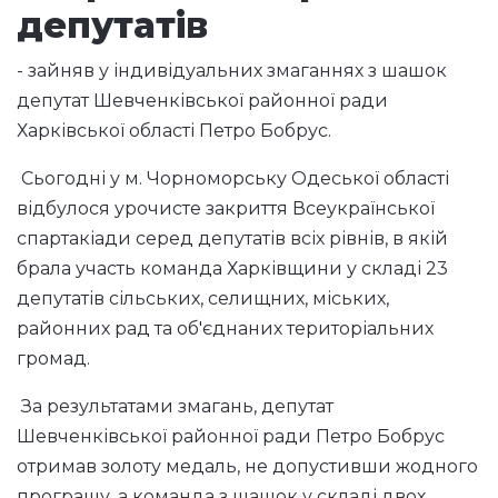
депутатів
- зайняв у індивідуальних змаганнях з шашок
депутат Шевченківської районної ради
Харківської області Петро Бобрус.
Сьогодні у м. Чорноморську Одеської області
відбулося урочисте закриття Всеукраїнської
спартакіади серед депутатів всіх рівнів, в якій
брала участь команда Харківщини у складі 23
депутатів сільських, селищних, міських,
районних рад та об'єднаних територіальних
громад.
За результатами змагань, депутат
Шевченківської районної ради Петро Бобрус
отримав золоту медаль, не допустивши жодного
програшу, а команда з шашок у складі двох