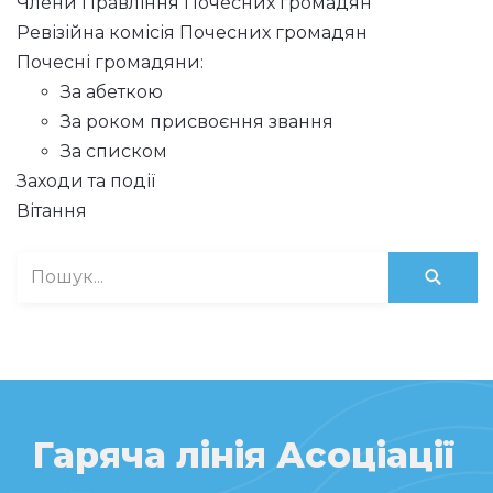
Члени Правління Почесних громадян
Ревізійна комісія Почесних громадян
Почесні громадяни:
За абеткою
За роком присвоєння звання
За списком
Заходи та події
Вітання
Гаряча лінія Асоціації