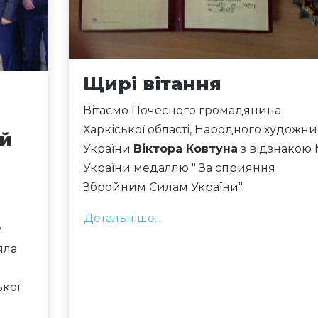
Щирі вітання
Вітаємо Почесного громадянина
Харкіської області, Народного художни
й
України
Віктора Ковтуна
з відзнакою
України медаллю " За сприяння
Збройним Силам України".
Детальніше...
у
яла
ької