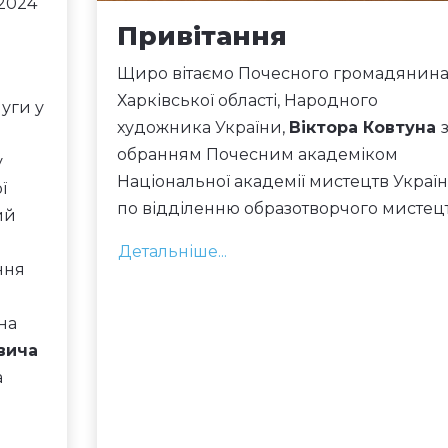
2024
Привітання
Щиро вітаємо Почесного громадянин
Харківської області, Народного
луги у
художника України,
Віктора Ковтуна
обранням Почесним академіком
у
Національної академії мистецтв Украї
ї
по відділенню образотворчого мистецт
ий
Детальніше...
ння
на
вича
а