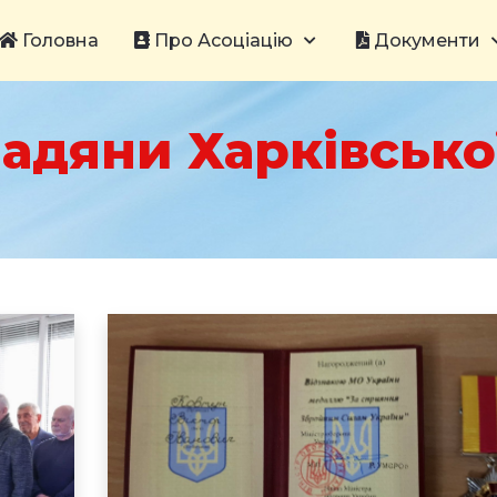
Головна
Про Асоціацію
Документи
адяни Харківської