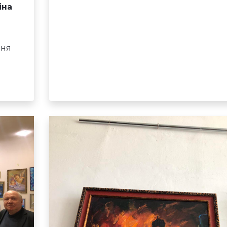
іна
ння