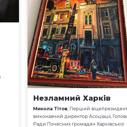
м
ї
Незламний Харків
Микола Тітов
, Перший віцепрезидент
виконавчий директор Асоціації, Голов
Ради Почесних громадян Харківської