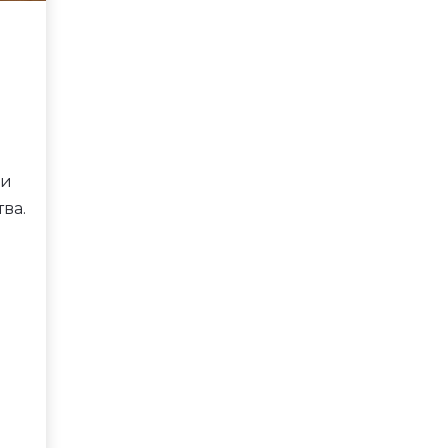
а
з
ни
ва.