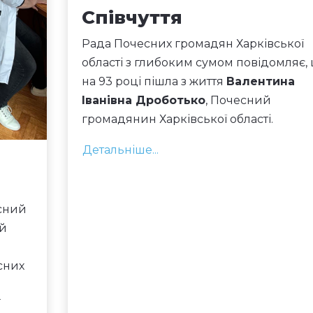
Співчуття
Рада Почесних громадян Харківської
області з глибоким сумом повідомляє,
на 93 році пішла з життя
Валентина
Іванівна Дроботько
, Почесний
громадянин Харківської області.
Детальніше...
асний
ий
сних
ї