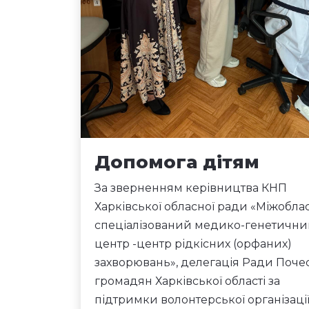
Допомога дітям
За зверненням керівництва КНП
Харківської обласної ради «Міжобл
спеціалізований медико-генетичн
центр -центр рідкісних (орфаних)
захворювань», делегація Ради Поче
громадян Харківської області за
підтримки волонтерської організаці