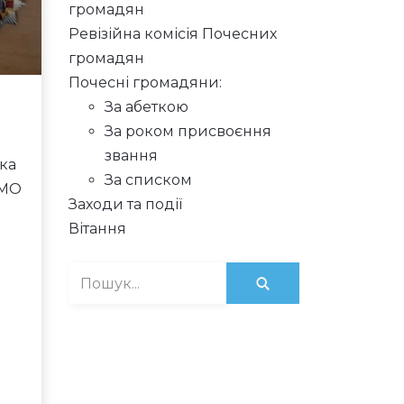
громадян
Ревізійна комісія Почесних
громадян
Почесні громадяни:
За абеткою
За роком присвоєння
звання
ка
За списком
 МО
Заходи та події
Вітання