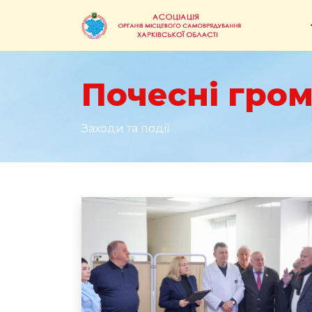
Почесні гром
Заходи та події