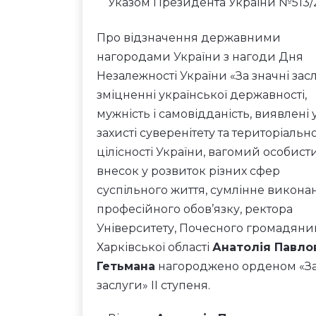
Указом Президента України №513/
Про відзначення державними
нагородами України з нагоди Дня
Незалежності України «За значні зас
зміцненні української державності,
мужність і самовідданість, виявлені 
захисті суверенітету та територіально
цілісності України, вагомий особист
внесок у розвиток різних сфер
суспільного життя, сумлінне викона
професійного обов’язку, ректора
Університету, Почесного громадяни
Харківської області
Анатолія Павло
Гетьмана
нагороджено орденом «З
заслуги» ІІ ступеня.