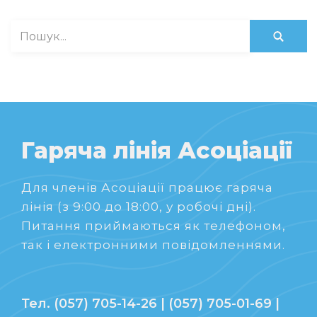
Гаряча лінія Асоціації
Для членів Асоціації працює гаряча
лінія (з 9:00 до 18:00, у робочі дні).
Питання приймаються як телефоном,
так і електронними повідомленнями.
Тел. (057) 705-14-26 | (057) 705-01-69 |