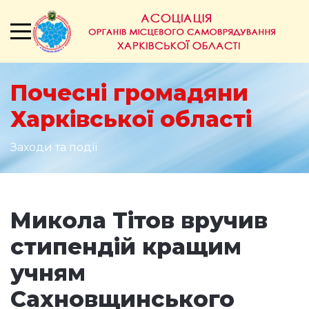
Почесні громадяни
Харківської області
Заходи та події
Микола Тітов вручив
стипендій кращим
учням
Сахновщинського