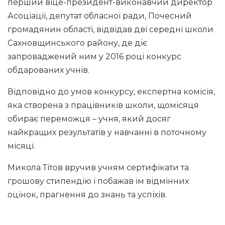
перший віце-президент-виконавчий директор
Асоціації, депутат обласної ради, Почесний
громадянин області, відвідав дві середні школи
Сахновщинського району, де діє
запроваджений ним у 2016 році конкурс
обдарованих учнів.
Відповідно до умов конкурсу, експертна комісія,
яка створена з працівників школи, щомісяця
обирає переможця – учня, який досяг
найкращих результатів у навчанні в поточному
місяці.
Микола Тітов вручив учням сертифікати та
грошову стипендію і побажав їм відмінних
оцінок, прагнення до знань та успіхів.