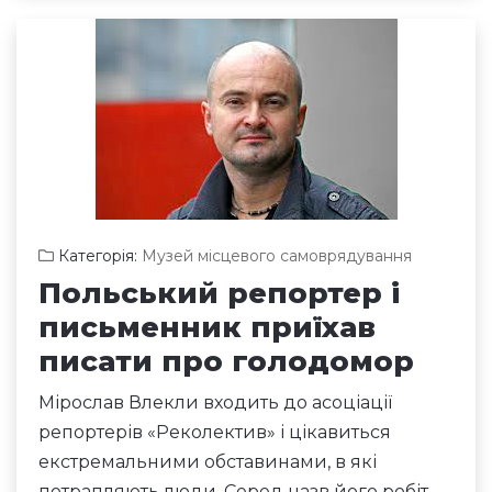
Категорія:
Музей місцевого самоврядування
Польський репортер і
письменник приїхав
писати про голодомор
Мірослав Влекли входить до асоціації
репортерів «Реколектив» і цікавиться
екстремальними обставинами, в які
потрапляють люди. Серед назв його робіт –